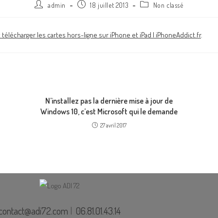
admin
18 juillet 2013
Non classé
télécharger les cartes hors-ligne sur iPhone et iPad | iPhoneAddict.fr
.
N’installez pas la dernière mise à jour de
Windows 10, c’est Microsoft qui le demande
27 avril 2017
contact@adi72.com
|
06.81.01.43.14