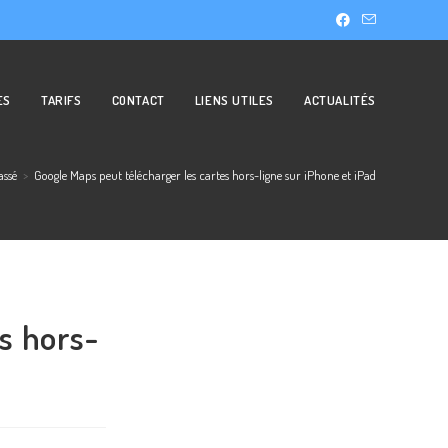
ES
TARIFS
CONTACT
LIENS UTILES
ACTUALITÉS
assé
>
Google Maps peut télécharger les cartes hors-ligne sur iPhone et iPad
s hors-