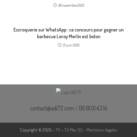
28 novembre 2023
Escroquerie sur WhatsApp : ce concours pour gagner un
barbecue Leroy Merlin est bidon
21 juin 2022
contact@adi72.com
|
06.81.01.43.14
Copyright © 2026 –
TV
–
TV Mac OS
–
Mentions légales