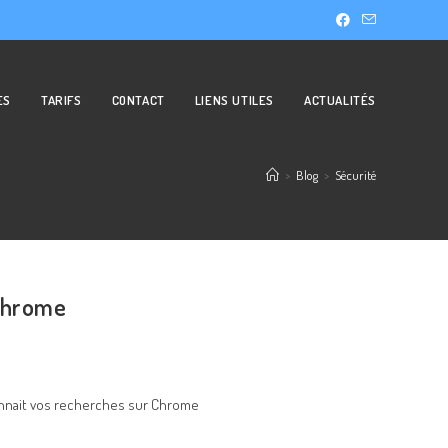
ES
TARIFS
CONTACT
LIENS UTILES
ACTUALITÉS
>
Blog
>
Sécurité
 Chrome
pionnait vos recherches sur Chrome