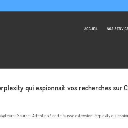
ACCUEIL
NOS SERVIC
erplexity qui espionnait vos recherches sur
avigateurs ! Source : Attention à cette fausse extension Perplexity qui es