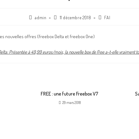
admin
11 décembre 2018
FAI
es nouvelles offres (freebox Delta et freebox One)
elta: Présentée à 49,99 euros/mois, la nouvelle box de Free a-t-elle vraiment t
FREE : une future Freebox V7
Sa
29 mars 2018