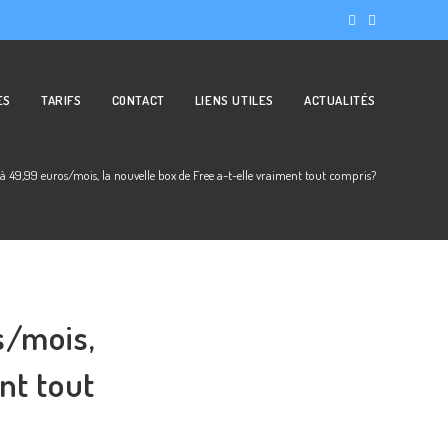
ES
TARIFS
CONTACT
LIENS UTILES
ACTUALITÉS
 à 49,99 euros/mois, la nouvelle box de Free a-t-elle vraiment tout compris?
s/mois,
nt tout