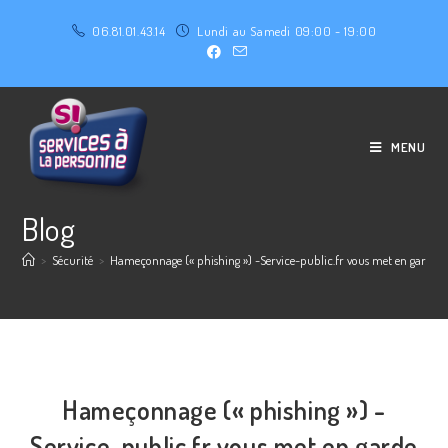
06.81.01.43.14
Lundi au Samedi 09:00 - 19:00
MENU
Blog
>
Sécurité
>
Hameçonnage (« phishing ») -Service-public.fr vous met en garde contr
Hameçonnage (« phishing ») -
Service-public.fr vous met en garde